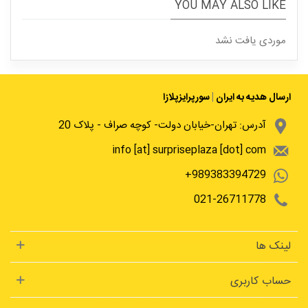
YOU MAY ALSO LIKE
موردی یافت نشد
ارسال هدیه به ایران
|
سورپرایزپلازا
آدرس: تهران-خیابان دولت- کوچه صراف - پلاک 20
info [at] surpriseplaza [dot] com
989383394729+
021-26711778
لینک ها
حساب کاربری